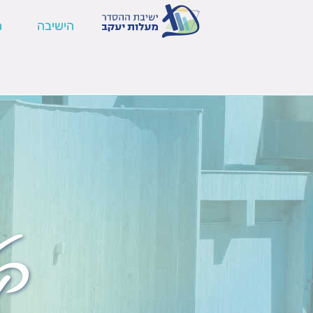
הישיבה
ה
ק