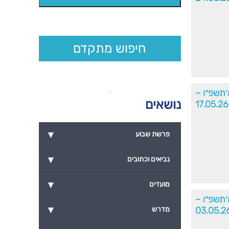
חיפוש מתקדם
ה׳תשפ״ו –
נושאים
17.05.26
▾
פרשת שבוע
▾
נביאים וכתובים
▾
מועדים
׳תשפ״ו –
▾
03.05.2
מדרש