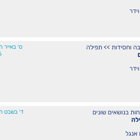
וידר
ה וחסידות
>>
תפילה
ט׳ באייר ה
6
וידר
חות בנושאים שונים
ד׳ בשבט ה׳
לה
אנגל