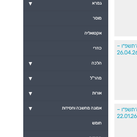
▾
גמרא
מוסר
אקטואליה
׳תשפ״ו –
כוזרי
26.04.2
▾
הלכה
▾
מהר"ל
▾
אורות
▾
אמונה מחשבה וחסידות
תשפ״ו –
22.01.26
חומש