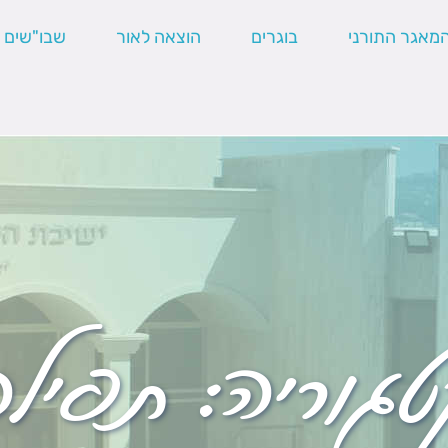
מאגר התורני
בוגרים
הוצאה לאור
שבו"שים
טגוריה:
תפילה