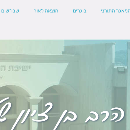
מאגר התורני
בוגרים
הוצאה לאור
שבו"שים
הרב בן ציון ש