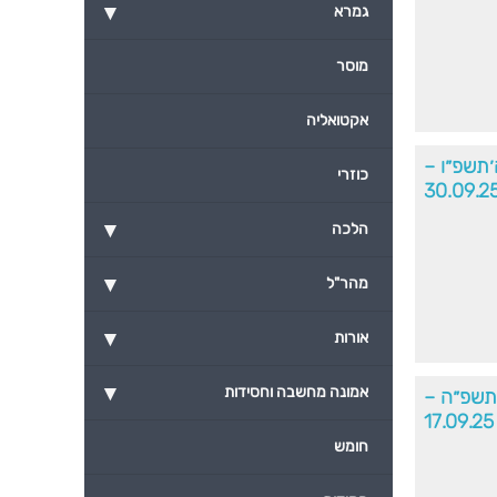
▾
גמרא
מוסר
אקטואליה
׳תשפ״ו –
כוזרי
30.09.2
▾
הלכה
▾
מהר"ל
▾
אורות
▾
אמונה מחשבה וחסידות
תשפ״ה –
17.09.25
חומש