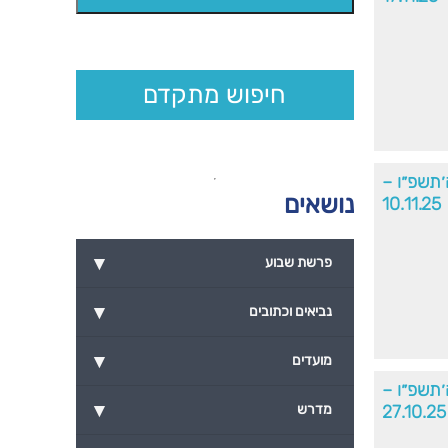
חיפוש מתקדם
׳תשפ״ו –
נושאים
10.11.25
▾
פרשת שבוע
▾
נביאים וכתובים
▾
מועדים
׳תשפ״ו –
▾
27.10.25
מדרש