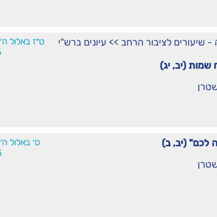
ֹרָה - שיעורים לציבור הרחב
>>
עיונים ברש"י
ט״ז באלול ה
5
שמות (יב, יג)
שטרן
לכם" (יב, ב)
ט׳ באלול ה
5
שטרן