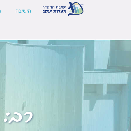
הישיבה
ה
רב: