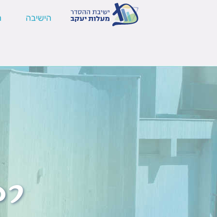
הישיבה
ה
רב