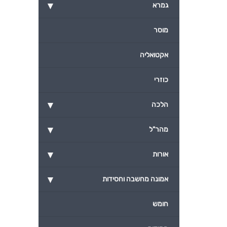
▾
גמרא
מוסר
אקטואליה
כוזרי
▾
הלכה
▾
מהר"ל
▾
אורות
▾
אמונה מחשבה וחסידות
חומש