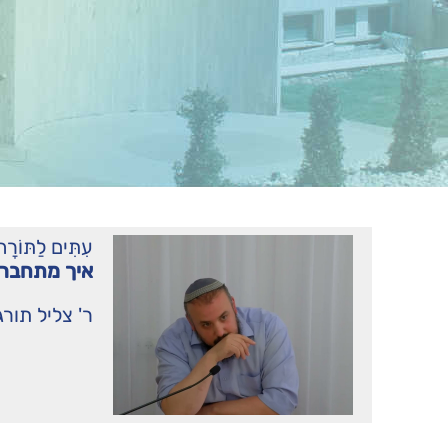
עִתִּים לַתּו
איך מתחברי
ר' צליל תורג