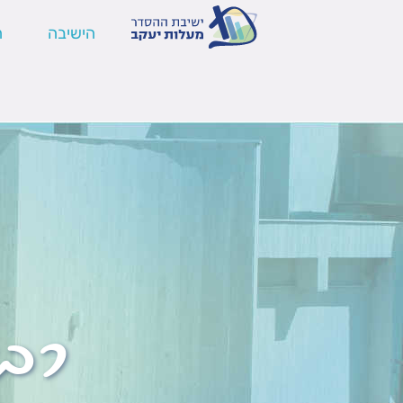
הישיבה
ה
רב