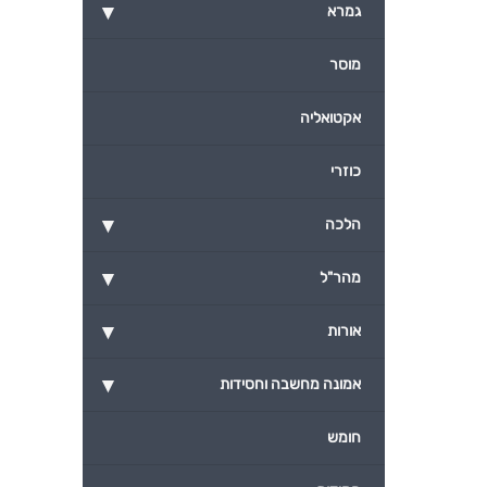
▾
גמרא
מוסר
אקטואליה
כוזרי
▾
הלכה
▾
מהר"ל
▾
אורות
▾
אמונה מחשבה וחסידות
חומש