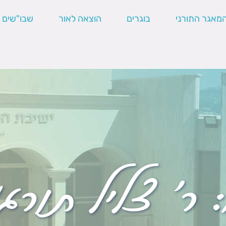
מאגר התורני
בוגרים
הוצאה לאור
שבו"שים
:
ר' צליל תורג