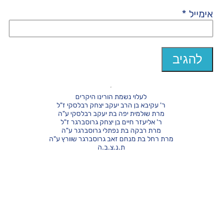
אימייל
*
לעלוי נשמת הורינו היקרים
ר' עקיבא בן הרב יעקב יצחק רבלסקי ז"ל
מרת שולמית יפה בת יעקב רבלסקי ע"ה
ר' אליעזר חיים בן יצחק גרוסברגר ז"ל
מרת רבקה בת נפתלי גרוסברגר ע"ה
מרת רחל בת מנחם זאב גרוסברגר שוורץ ע"ה
ת.נ.צ.ב.ה