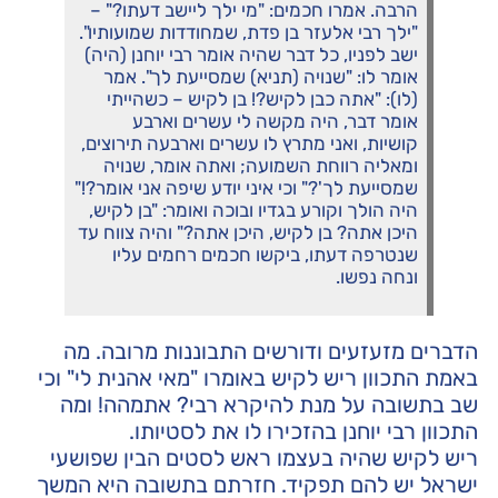
הרבה. אמרו חכמים: "מי ילך ליישב דעתו?" –
"ילך רבי אלעזר בן פדת, שמחודדות שמועותיו".
ישב לפניו, כל דבר שהיה אומר רבי יוחנן (היה)
אומר לו: "שנויה (תניא) שמסייעת לך". אמר
(לו): "אתה כבן לקיש?! בן לקיש – כשהייתי
אומר דבר, היה מקשה לי עשרים וארבע
קושיות, ואני מתרץ לו עשרים וארבעה תירוצים,
ומאליה רווחת השמועה; ואתה אומר, שנויה
שמסייעת לך'?" וכי איני יודע שיפה אני אומר?!"
היה הולך וקורע בגדיו ובוכה ואומר: "בן לקיש,
היכן אתה? בן לקיש, היכן אתה?" והיה צווח עד
שנטרפה דעתו, ביקשו חכמים רחמים עליו
ונחה נפשו.
הדברים מזעזעים ודורשים התבוננות מרובה. מה
באמת התכוון ריש לקיש באומרו "מאי אהנית לי" וכי
שב בתשובה על מנת להיקרא רבי? אתמהה! ומה
התכוון רבי יוחנן בהזכירו לו את לסטיותו.
ריש לקיש שהיה בעצמו ראש לסטים הבין שפושעי
ישראל יש להם תפקיד. חזרתם בתשובה היא המשך