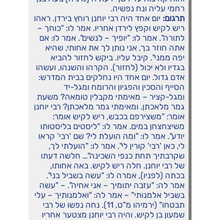
רחמי עליה ונח נפשיה.
תרגום:
יום אחד היה רבי יוחנן רוחץ בירדן. ראהו
ריש לקיש וקפץ לירדן אחריו. אמר לו: "כוחך –
לתורה". אמר לו: "יופיך – לנשים". אמר לו: אם
אתה חוזר בך, אני נותן לך את אחותי, שהיא
יפה ממני". קיבל עליו. ביקש לחזור להביא
בגדיו ולא יכול (לחזור). הקרהו והשנהו, ועשהו
אדם גדול. יום אחד היו נחלקים בבית המדרש:
הסייף והסכין והפגיון והרומח ומגל-יד
ומגל-קציר – מאימתי מקבלין טומאה? משעת
גמר מלאכתן. ומאימתי גמר מלאכתן? רבי יוחנן
אומר: "משצירפם בכבש, ריש לקיש אומר:
משיצחצחן במים. אמר לו: "ליסטים בליסטותו
יודע". אמר לו: "ומה הועלת לי? שם 'רבי' קראו
לי, כאן 'רבי' קורין לי". אמר לו: "הועלתי לך,
שקרבתיך תחת כנפי השכינה"… חלשה דעתו
של רבי יוחנן. חלה ריש לקיש. באה אחותו,
בכתה (לפניו), אמרה לו: "עשה בשביל בני".
אמר לה: "עזבה יתומיך – אני אחיה". – "עשה
בשביל אלמנותי" – אמר לה: "ואלמנותיך – עלי
תבטחו" (ירמיהו מ"ט, 11). נחה נפשו של רבי
שמעון בן לקיש. והיה רבי יוחנן מצטער אחריו