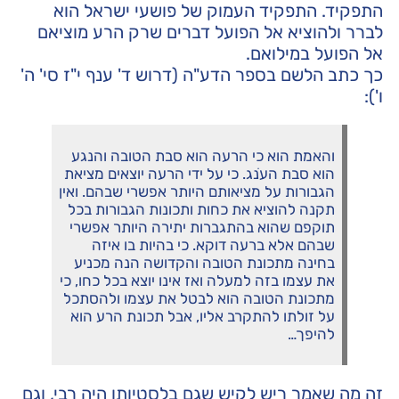
התפקיד. התפקיד העמוק של פושעי ישראל הוא
לברר ולהוציא אל הפועל דברים שרק הרע מוציאם
אל הפועל במילואם.
כך כתב הלשם בספר הדע"ה (דרוש ד' ענף י"ז סי' ה'
ו'):
והאמת הוא כי הרעה הוא סבת הטובה והנגע
הוא סבת העֹנג. כי על ידי הרעה יוצאים מציאת
הגבורות על מציאותם היותר אפשרי שבהם. ואין
תקנה להוציא את כחות ותכונות הגבורות בכל
תוקפם שהוא בהתגברות יתירה היותר אפשרי
שבהם אלא ברעה דוקא. כי בהיות בו איזה
בחינה מתכונת הטובה והקדושה הנה מכניע
את עצמו בזה למעלה ואז אינו יוצא בכל כחו, כי
מתכונת הטובה הוא לבטל את עצמו ולהסתכל
על זולתו להתקרב אליו, אבל תכונת הרע הוא
להיפך…
זה מה שאמר ריש לקיש שגם בלסטיותו היה רבי, וגם