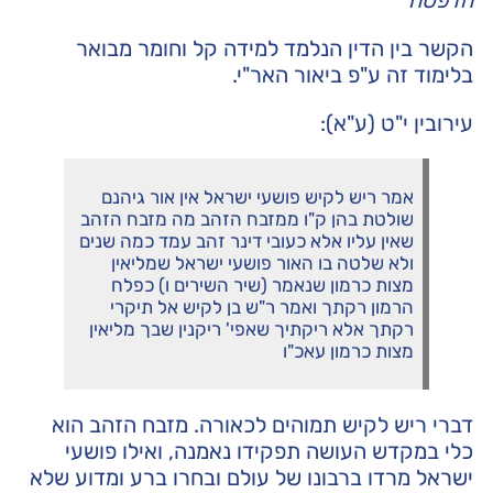
הדפסה
הקשר בין הדין הנלמד למידה קל וחומר מבואר
בלימוד זה ע"פ
ביאור האר"י
.
עירובין י"ט (ע"א):
אמר ריש לקיש פושעי ישראל אין אור גיהנם
שולטת בהן ק"ו ממזבח הזהב מה מזבח הזהב
שאין עליו אלא כעובי דינר זהב עמד כמה שנים
ולא שלטה בו האור פושעי ישראל שמליאין
מצות כרמון שנאמר (שיר השירים ו) כפלח
הרמון רקתך ואמר ר"ש בן לקיש אל תיקרי
רקתך אלא ריקתיך שאפי' ריקנין שבך מליאין
מצות כרמון עאכ"ו
דברי ריש לקיש תמוהים לכאורה. מזבח הזהב הוא
כלי במקדש העושה תפקידו נאמנה, ואילו פושעי
ישראל מרדו ברבונו של עולם ובחרו ברע ומדוע שלא