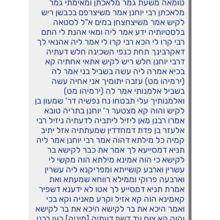
טומאה משעת גמר מלאכתן ומאימתי גמר
מלאכתן רבי יוחנן אמר משיצרפם בכבשן ריש
לקיש אמר משיצחצחן במים א"ל לסטאה
בלסטיותיה ידע אמר ליה ומאי אהנת לי התם
רבי קרו לי הכא רבי קרו לי אמר ליה אהנאי לך
דאקרבינך תחת כנפי השכינה חלש דעתיה
דרבי יוחנן חלש ריש לקיש אתאי אחתיה קא
בכיא אמרה ליה עשה בשביל בני אמר לה
(ירמיהו מט) עזבה יתומיך אני אחיה עשה
בשביל אלמנותי אמר לה (ירמיהו מט)
ואלמנותיך עלי תבטחו נח נפשיה דר' שמעון בן
לקיש והוה קא מצטער ר' יוחנן בתריה טובא
אמרו רבנן מאן ליזיל ליתביה לדעתיה ניזיל רבי
אלעזר בן פדת דמחדדין שמעתתיה אזל יתיב
קמיה כל מילתא דהוה אמר רבי יוחנן אמר ליה
תניא דמסייעא לך אמר את כבר לקישא בר
לקישא כי הוה אמינא מילתא הוה מקשי לי
עשרין וארבע קושייתא ומפריקנא ליה עשרין
וארבעה פרוקי וממילא רווחא שמעתא ואת
אמרת תניא דמסייע לך אטו לא ידענא דשפיר
קאמינא הוה קא אזיל וקרע מאניה וקא בכי
ואמר היכא את בר לקישא היכא את בר לקישא
והוה קא צוח עד דשף דעתיה [מיניה] בעו רבנן