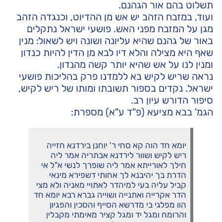
תשלוט בהם אור הגהנם.
ועוד, במזבח הזהב יש אש מן ההדיוט, וכנגדה הזהב
מגן על המזבח מפני האש. פושעי ישראל נתקלים
באור של גהנם שהיא עליונה ושונה ויש לשאול: מנין
שאף היא מצילה והלא דיו לבא מן הדין להיות כנדון
ומנין לנו על אש שהיא יותר קשה מהנדון.
נראה שריש לקיש בא ללמדנו פרק בהליכות פושעי
ישראל. נקדים בספור תשובתו ומותו של ריש לקיש,
סיפור הדורש עיון רב.
הגמ' בבא מציעא (פ"ד ע"א) מספרת:
יומא חד הוה קא סחי ר' יוחנן בירדנא חזייה
ריש לקיש ושוור לירדנא אבתריה אמר ליה
חילך לאורייתא אמר ליה שופרך לנשי א"ל אי
הדרת בך יהיבנא לך אחותי דשפירא מינאי
קביל עליה בעי למיהדר לאתויי מאניה ולא מצי
הדר אקרייה ואתנייה ושוייה גברא רבא יומא חד
הוו מפלגי בי מדרשא הסייף והסכין והפגיון
והרומח ומגל יד ומגל קציר מאימתי מקבלין