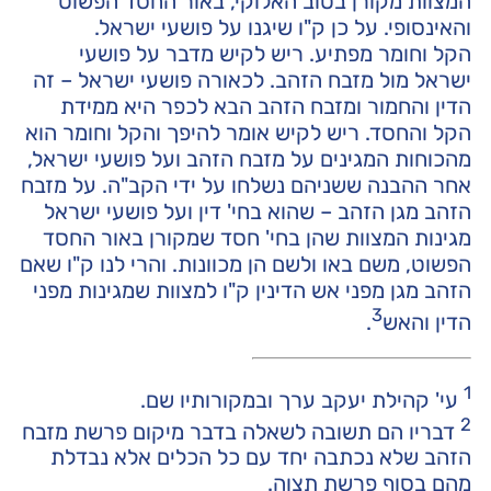
המצוות מקורן בטוב האלוקי, באור החסד הפשוט
והאינסופי. על כן ק"ו שיגנו על פושעי ישראל.
הקל וחומר מפתיע. ריש לקיש מדבר על פושעי
ישראל מול מזבח הזהב. לכאורה פושעי ישראל – זה
הדין והחמור ומזבח הזהב הבא לכפר היא ממידת
הקל והחסד. ריש לקיש אומר להיפך והקל וחומר הוא
מהכוחות המגינים על מזבח הזהב ועל פושעי ישראל,
אחר ההבנה ששניהם נשלחו על ידי הקב"ה. על מזבח
הזהב מגן הזהב – שהוא בחי' דין ועל פושעי ישראל
מגינות המצוות שהן בחי' חסד שמקורן באור החסד
הפשוט, משם באו ולשם הן מכוונות. והרי לנו ק"ו שאם
הזהב מגן מפני אש הדינין ק"ו למצוות שמגינות מפני
3
הדין והאש
.
1
עי' קהילת יעקב ערך ובמקורותיו שם.
2
דבריו הם תשובה לשאלה בדבר מיקום פרשת מזבח
הזהב שלא נכתבה יחד עם כל הכלים אלא נבדלת
מהם בסוף פרשת תצוה.