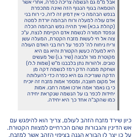
אבל מ"מ גם הנשמה צריכה כפרה, אחרי אשר
הוטמאה בגוף הנגוף הזה ואינה מתכפרת
בנפש הבהמה כי אין דמיון זה לזה, כי רוח בני
אדם עולה למעלה ורוח הבהמה יורדת למטה
(קהלת ג.כא) ואיך תהיה נפש הבהמה הכלה
ונפסד תמורה לנשמת אדם הקיימת לנצח, ע"כ
צוה אל חי לעשות מזבח הקטרת, המעלה עשן
וריח ניחוח לה' לכפר על רוח בני האדם העולה
היא למעלה כעשן הקטורת והיא גם היא
מקוטרת מור ולבונה (שיר ג.ו) של מעשים
טובים. ולהורות נתן בלבבנו מ"ש (שמות ל.לו)
ושחקת ממנה הדק רמז לנשמה דקה מן
הדקה שצריכה גם היא כפרה כדי להעלותה
אל מקום חוצבה, ומספר אמות מזבח זה יוכיח
כי בו נאמר אמה ארכו ואמה רחבו. אמות
יחידות לכפר בו על הנשמה שנקראת יחידה
כמו שהקב"ה אחד כך היא יחידה.
כיון שירד מזבח הזהב לעולם, צריך הוא להיפגש עם
אש הדינין והגבורות שהם הכרחיים למצוות הקטורת.
על כן יצר לו הבורא הגנה בציפוי הזהב אשר למזבח.