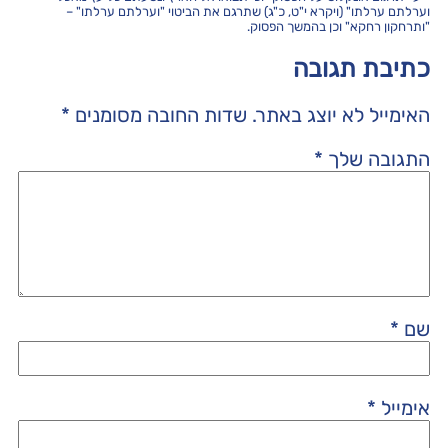
וערלתם ערלתו" (ויקרא י"ט, כ"ג) שתרגם את הביטוי "וערלתם ערלתו" –
"ותרחקון רחקא" וכן בהמשך הפסוק.
כתיבת תגובה
האימייל לא יוצג באתר.
שדות החובה מסומנים
*
התגובה שלך
*
שם
*
אימייל
*