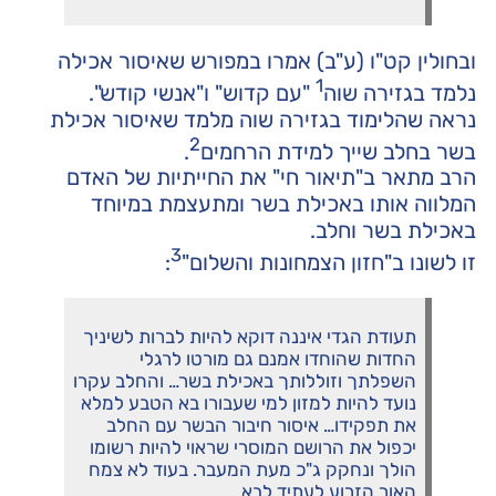
ובחולין קט"ו (ע"ב) אמרו במפורש שאיסור אכילה
1
נלמד בגזירה שוה
"עם קדוש" ו"אנשי קודש".
נראה שהלימוד בגזירה שוה מלמד שאיסור אכילת
2
בשר בחלב שייך למידת הרחמים
.
הרב מתאר ב"תיאור חי" את החייתיות של האדם
המלווה אותו באכילת בשר ומתעצמת במיוחד
באכילת בשר וחלב.
3
זו לשונו ב"חזון הצמחונות והשלום"
:
תעודת הגדי איננה דוקא להיות לברות לשיניך
החדות שהוחדו אמנם גם מורטו לרגלי
השפלתך וזוללותך באכילת בשר… והחלב עקרו
נועד להיות למזון למי שעבורו בא הטבע למלא
את תפקידו… איסור חיבור הבשר עם החלב
יכפול את הרושם המוסרי שראוי להיות רשומו
הולך ונחקק ג"כ מעת המעבר. בעוד לא צמח
האור הזרוע לעתיד לבא…