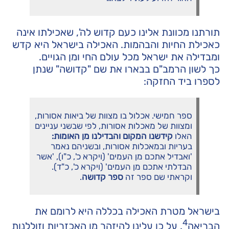
תורתנו מכוונת אלינו כעם קדוש לה', שאכילתו אינה
כאכילת החיות והבהמות. האכילה בישראל היא קדש
ומבדילה את ישראל מכל עולם החי ומן הגויים.
כך לשון הרמב"ם בבארו את שם "קדושה" שנתן
לספרו ביד החזקה:
ספר חמישי. אכלול בו מצוות של ביאות אסורות,
ומצוות של מאכלות אסורות, לפי שבשני עניינים
האלו
קידשנו המקום והבדילנו מן האומות:
בעריות ובמאכלות אסורות, ובשניהם נאמר
'ואבדיל אתכם מן העמים' (ויקרא כ', כ"ו), 'אשר
הבדלתי אתכם מן העמים' (ויקרא כ', כ"ד).
וקראתי שם ספר זה
ספר קדושה
.
בישראל מטרת האכילה בכללה היא לרומם את
4
הבריאה
. על כן עלינו להיזהר מן האכזריות וזוללנות