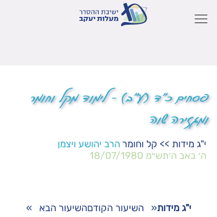
פסחים כ"ד (ע"ב) – לימוד מקל וחומר
ומגזירה שוה
י"ג מידות
>>
קל וחומר
הרב יהושע ויצמן
ה׳ באב ה׳תש״מ
18/07/1980
י"ג מידות
«
השיעור הקודם
השיעור הבא
»