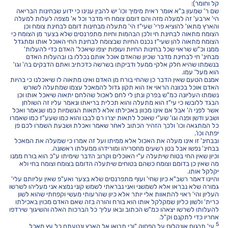
קל וחומר):
שם ר' שמעון ב"א אומר ראית מימיך וכו' יש להבין ענינו כי ידוע שבחינות הבריאה
הי' ארבע' זה למעלה מזה והם דומם צומח חי מדבר וכל א' מצפה לעלות למעלה
והארץ מתאו' להוציא פרי' שעי"ז הי' מתעלה מבחינות דומם לבחינת צומח וכן
הצומח מתאוה לבחינת חי ולכן הבהמות וחיות מתפרנסים שלא בצער מן הצומח כי
הצומח מתאוה להן שעי"ז נכנס החיות שבצומח לבחינת החי האוכל אותו ומתגדל
ממנו וכ"ש שראוי שכל בחינות החיות ועופות יצפו שיאכל' האדם כדי להעלות'
מבחינ' חי לבחינת מדבר שכיון שהאדם אוכל אותם נכללו בו ובהעלות האדם
בנשמתו שהיא חלק אלקי ממעל ודביקתו בשרשה כדכתיב ואתם הדבקים בה' וגו'
הוא מעל' עמו.
אמנם הטעם שאין הדבר כן שהחי בורח מן האדם ואינו מתאוה לו שיאכלנו כי בהיות
האדם אוכל בכוונה הראוי אז הוא תקון גדול להמאכל עצמו שמתעלה לשורש
נשמתו העליונה כמ"ש בפרק ונתן לי לחם לאכול שהלחם יתאוה שיאכל אותו וכן
הבגד ללובשו כי עי"ז הוא מתעלה והוא תכלית בריאתו ונאמר עליו זה השולחן
אשר לפני ה' אבל אם אינו מכוון באכילתו אלא לתאות הגשמיות כמו שנאמר ואכל
ושבע ודשן ופנה וגו' שע"י שאוכל לתאות יצרו רם לבבו והוא כמו שעע"ז כמו שאמרו
כל המתגאה וכו' ולכך הזהיר הכתוב לאחר שאמר ואכלת ושבעת השמרו לכם פן
יפתה וכו'.
ובבחינ' זו אינו מעלה את האכול אלא ממיתו ועל זה אמרו כי שמעלה את המאכל
בבחינ' נפשו אבל בטן רשעים מחסריהו ומורידהו ממעלתו ראשונה.
וכיון שאין החי בטוח שיתעלה ע"י האוכלים וקרוב הדבר שימיתו ע"כ הוא בורח ממנו
מה שאין כן בדומם וצומח כשהם בטוחים שיתעלה הדומם בצומח וצומח בחי ולא
יקלקל אותו.
והיינו דאמר רשב"א כיון שחי' ועוף מתפרנסים שלא בצער ואע"פ שאין עליותם עלי'
גמורה שלא נבראו אלא לשמשני ואני נבראתי לשמש קוני נמצא אני מעליהו לשרשו
העליון והי' ראוי להתאוות אלי יותר אלא כיון שהרעותי מעשי וקפחתי שהוא לשון
כרית' ולשון כליון שמקלקל אותו הוא בורח והורה בזה שאם האדם מכוין באכילתו
להעלותו לשרשו יצאהו כמ"ש הכתוב ובאו עליך כל הברכות האלה והשיגוך שירדפו
אחריו כדי לתקנם וק"ל.
5
עי' תרגום אונקלוס על הפסוק "וכי תבואו אל הארץ ונטעתם כל עץ מאכל