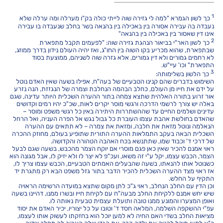
1
כך לשון הגמרא "למה לי גזירה שוה לייתי כולה בק"ו מערלה ומה ערלה שלא
נעבדה בה עבירה אסורה בין באכילה בין בהנאה בשר בחלב שנעבדה בו עבירה
אינו דין שאסור בין באכילה בין בהנאה"
2
כך לשון האר"י בביאור הנהגת גזירה שוה: "לפעמים תקבל מתפארת
שבתפארת, שהוא מכריע בקו השוה בין החו"ג, ואז יהיה העולם נידון בדרך ממוזג,
לא רחמים גמורים ולא דין גמורים, אלא גזרה שוה לשניהם, ממוצעת בסוד
התפארת" וכו' עיי"ש.
3
כך הלשון בשלימותה:
השימוש בדברים שהם קנינו הטבעיים של בעה"ח, אפילו בשעה שאין האדם נוטל
על ידם את חייו מן העולם, כחלב הבהמה הנחלבת וצמרה של הנגזזת, הנה נזרע
אור זרוע בתורה האלהית שתצא צמחה בתור ההערה השכלית היותר עדינה, שגם
באלה יש צורך לרשמי הדרכה ורגשי מוסר יקרים לאות, שכ"כ יהיו רמים וקדושים
עדינים ושלמים החיים עד שההשתררות היתירה באין כל רגשי משפט ומוסר –
שהאדם בחולשת אהבת עצמו העוברת כל גבול נגש אל הפרה העניה, ואל הרחל
הנאלמה ונוטל מזאת את חלבה, ומזאת את צמרה – לא תתאים עם ההערה
השכלית הבאה בעקב התמלאות ההערה התורית שתופיע בעולם, מחוזק ההכרה
של דרכי ד' וכבוד שמו, שתתנשא בכח האהבה הטהורה והקדושה.
ראוי אמנם להכיר שאין כאן פגם מוסרי אם יוקח הצמר מהכבש, בשעה שגם לבעל
הצמר, הכבש עצמו, יקל ע"י זה משאו, ועכ"פ לא יצר לו ולא יזיק לו, אבל מגונה הוא
כשנוטל אותו להנאתו, בשעה שהבעלים האמתים הטבעיים, הכבש עצמו צריך לו,
אז ראוי מצד ההערה השכלית להכיר הדבר בתור גזל משפט הבא רק מתגרת יד
התקיף על החלש.
וכן הדין עם החלב הנחלב, ראוי ג"כ לתן מקום שתצא במועדה הרשימה הראויה
שיש יחש אמנם ללקיחת החלב מבעה"ח עם לקיחת חייו ובשרו ממנו, דהיינו בשעה
ואופן המצערו והמונע ממנו טובה ותועלת עצמית טבעית נאותה לו.
עפ"י ההשקפה השלמה, המלאה חסד ד' וטובו על כל יצוריו, יכיר האדם את יסוד
מציאות החלב בשדי האם החיה לא למען יוכל הוא בחזקתו לעשוק אותו לעצמו,