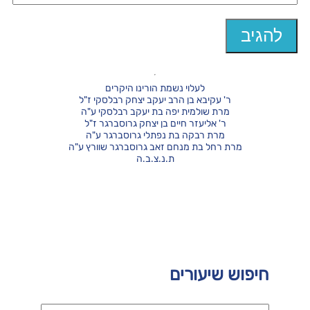
לעלוי נשמת הורינו היקרים
ר' עקיבא בן הרב יעקב יצחק רבלסקי ז"ל
מרת שולמית יפה בת יעקב רבלסקי ע"ה
ר' אליעזר חיים בן יצחק גרוסברגר ז"ל
מרת רבקה בת נפתלי גרוסברגר ע"ה
מרת רחל בת מנחם זאב גרוסברגר שוורץ ע"ה
ת.נ.צ.ב.ה
חיפוש שיעורים