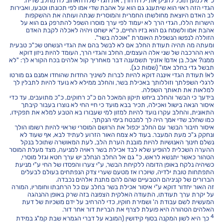
כ"א למען תוכל להניק את ילדה הרך, את הגדי שלה האהוב לה מחלב שדיה.
הגדי הזה ראוי הוא שיתענג גם הוא על אהבת שדי אמו לפי תכונתו וטבעו, ואבירות
לב האדם היוצאת מחולשתו החמרית והמוסרית שנתה ועותה את ההשקפות
הישרות הללו, הגדי הרך לא יעמוד לפי ערך מוסרו השפל להתרפק גם הוא על
אהבת אמו ולשמח גם הוא בזיו החיים, כ"א ישחט ויהיה לאכלה לקבת האדם
הזוללה לנפשו הנשפלת האומרת "אוכלה בשר".
ומעתה מה תהיה תעודת החלב אם לא לבשל בהם את הגדי הנשחט שכ"כ טבעית
היא ההרכבה של שני אלה העצמים, החלב והגדי הרך, העומד להיות ניזון דוקא
ממנו? אבל, בן אדם! אזניך תשמענה דבר מאחריך קול אלהים בכח הקורא לך: "לא
תבשל גדי בחלב אמו" (שמות כג).
לא! תעודת הגדי איננה דוקא להיות לברות לשיניך החדות שהוחדו אמנם גם מורטו
לרגלי השפלתך וזוללותך באכילת בשר, והחלב ממילא לא נועד להיות לתבלין לך
למלאות את תאותך השפלה.
בידעך כי הבשר והחלב ביחש תיקון המאכל הם כ"כ רחוקים, כ"כ מתועבים, עד כדי
איסור הנאה בישול ואכילה, תכיר בבא מועד כי חיי החי לא נוצרו בעבור קיבתך
התאונית, והחלב עקרו נועד להיות למזון למי שעבורו בא הטבע למלא את תפקידו,
כמו שחלב שדי אמך היה לך למבטח בימי הנקתך.
איסור חיבור הבשר עם החלב יכפול את הרושם המוסרי שראוי להיות רשומו הולך
ונחקק ג"כ מעת המעבר. בעוד לא צמח האור הזרוע לעתיד לבא, אף שעוד לא
נשלם חינוך האנושיות להיות מובנת הערת הלב, לעת המאושרה שתוכל בנקל
ההערה השכלית להופיע שלא לבד אכילת בשר ראויה למניעה, מצד מעלת המוסר
הטהור כאשר יתנשא לראש, כ" גם אל החלב הנחלב יש ערך חטא וגזל מוסרי,
כשיהיה נלקח באופן הדומה ללקיחת הבשר, ע"י צערו והפסדו של החי ע"י מניעת
התפתחות טובת ילדיה, שיוכרו אז מטעם שערי צדק הנפתחים בעולם לבעלים
הברורים של קניניהם הטבעיים שהם להם מתנת אלהים נכבדה.
זה האור יחדור דוקא ע"י איסור אכילת בשר בחלב עם כל הרחבתו וחומריו, המורה
על יקרת ערך תעודתו, התעודה האלקית הצפונה בזה שרק באופן ההנהגה
המעשית לשם עבודת ה' ושמירת חוקיו, כדי להרחיב על ידם משכיות של דעת
האלהים הטהורה היא פועלת לצרף את הבריות דור אחר דור.
4
כך היא לשון המקנה בסוף קידושין (המובא על דברי הגמרא שבת קמ"ג במידת