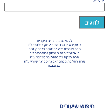
אימייל
*
לעלוי נשמת הורינו היקרים
ר' עקיבא בן הרב יעקב יצחק רבלסקי ז"ל
מרת שולמית יפה בת יעקב רבלסקי ע"ה
ר' אליעזר חיים בן יצחק גרוסברגר ז"ל
מרת רבקה בת נפתלי גרוסברגר ע"ה
מרת רחל בת מנחם זאב גרוסברגר שוורץ ע"ה
ת.נ.צ.ב.ה
חיפוש שיעורים