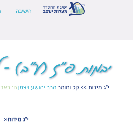
הישיבה
ה
יבמות פ"ז (ע"ב) – ל
י"ג מידות
>>
קל וחומר
הרב יהושע ויצמן
ה׳ באב
י"ג מידות
«