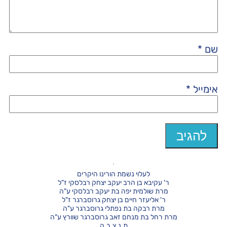
שם
*
אימייל
*
לעלוי נשמת הורינו היקרים
ר' עקיבא בן הרב יעקב יצחק רבלסקי ז"ל
מרת שולמית יפה בת יעקב רבלסקי ע"ה
ר' אליעזר חיים בן יצחק גרוסברגר ז"ל
מרת רבקה בת נפתלי גרוסברגר ע"ה
מרת רחל בת מנחם זאב גרוסברגר שוורץ ע"ה
ת.נ.צ.ב.ה