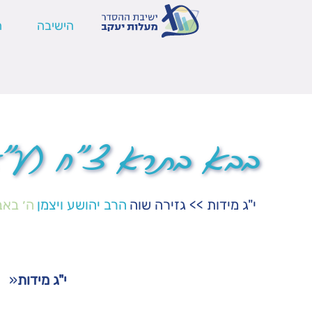
הישיבה
ה
בבא בתרא צ"ח (ע"א
י"ג מידות
>>
גזירה שוה
הרב יהושע ויצמן
ה׳ באב
י"ג מידות
«