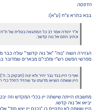
הדפסה
בבא בתרא צ"ח (ע"א):
א"ר יהודה אמר רב כל המתגאה בטלית של ת"ח ואי
וכתיב התם אל נוה קדשך.
הגזירה השוה "נוה" "אל נוה קדשך" עולה כבר מ
מפרשי הפשט רש"י ומלבי"ם מבארים שמדובר בב
ואף כי היין בגד גבר יהיר ולא ינוה (חבקוק ב', ה')
היין ששתה הוציאו מדעתו עד שהזיד לחלל כלי ה
מחשבתו הייתה שישתה יין בכלי המקדש וזה יבטא א
יביאו אל נוה קדשו.
היין ששתה לא נתקיים בו "נכנס יין יצא סוד" א