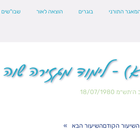
מאגר התורני
בוגרים
הוצאה לאור
שבו"שים
) – לימוד מגזירה שוה
 ה׳תש״מ
18/07/1980
השיעור הקודם
השיעור הבא
»