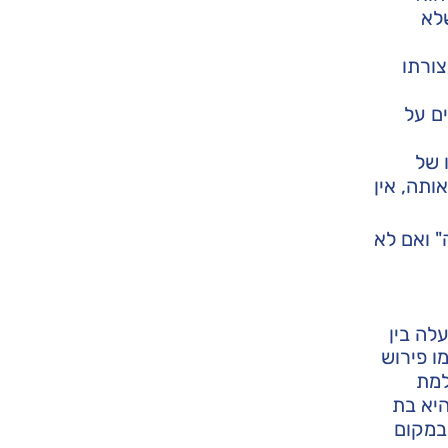
שלא
ורתו
ים על
 של
ותה, אין
" ואם לא
לה בין
ו פירוש
למת
היא בת
 במקום