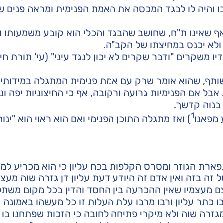
 בו והיה לו לבגד המכסה את האמת הפנימית ומראה פנים 
 שאינו ת"ח, שחושב שהבגד והכלי הוא קובע משמעותו וצ
 ולא יכנס במחיצתו של הקב"ה.
יו משקרים "ודבר שקרים לא יכון לנגד עיני" (עי' תורת חי
שותף, שהוא אומר שרק עם אמת פנימית המתגלה במידותיו
בל אם הפנימיות גרועה ורקובה, אף כי החיצוניות יפה ונא
 בנוה קדשך.
1
 מפאנו
) ואז מתגלה התוכן הפנימי ואם הוא ראוי הוא "ינוה
פארת הגוזר ומסרס הקלפות בכח עליון כי הוא מכריע למע
זה בזה ואין אדם זה היודע דעת עליון דן גזרה שוה מעצמ
צם מעצמיו שאין ההכרעה בין החסד והדין בכל מקום משת
כתר עליון ורבו מרבו עלת העלות זו כל מעשהו באמונה 
מגזרה שוה ולא מיקרי פתיחה לחובה כי הזכות שפתחנו בו