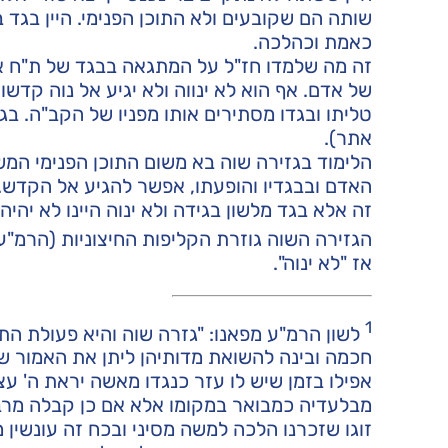
שותה הם שקובעים ולא התוכן הפנימי. היין בגד
כאמת וכהלכה.
זה מה שלמדו חז"ל על המתגאה בבגד של ת"ח אף
של אדם. אף הוא לא ינווה ולא יגיע אל נוה קדשו
טליתו ובגדו מסתירים אותו מפניו של הקב"ה. בגד
אתר).
הלימוד בגזירה שוה בא משום התוכן הפנימי המ
האדם ובבגדיו והופעתו, אפשר להגיע אל הקדש. א
זה אלא בגד מלשון בגידה ולא ינוה היינו לא יהיה
הגזירה השוה גוזרת הקליפות החיצוניות (הרמ"ע
אז "לא ינוה".
1
לשון הרמ"ע מפאנו: "גזרה שוה והיא פעולת הת
חכמה ובינה להשואת מדותיהן ליתן את האמור של 
אפילו בזמן שיש לו עזר כנגדו מאשה יראת ה' ע
מבלעדיה כמבואר במקומו אלא אם כן קבלה מרבו 
זוגו שזכרנו הלכה למשה מסיני ובכח זה עונשין 