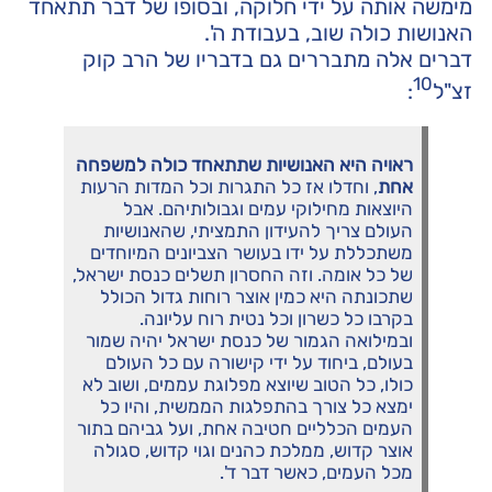
מימשה אותה על ידי חלוקה, ובסופו של דבר תתאחד
האנושות כולה שוב, בעבודת ה'.
דברים אלה מתבררים גם בדבריו של הרב קוק
10
זצ"ל
:
ראויה היא האנושיות שתתאחד כולה למשפחה
אחת
, וחדלו אז כל התגרות וכל המדות הרעות
היוצאות מחילוקי עמים וגבולותיהם. אבל
העולם צריך להעידון התמציתי, שהאנושיות
משתכללת על ידו בעושר הצביונים המיוחדים
של כל אומה. וזה החסרון תשלים כנסת ישראל,
שתכונתה היא כמין אוצר רוחות גדול הכולל
בקרבו כל כשרון וכל נטית רוח עליונה.
ובמילואה הגמור של כנסת ישראל יהיה שמור
בעולם, ביחוד על ידי קישורה עם כל העולם
כולו, כל הטוב שיוצא מפלוגת עממים, ושוב לא
ימצא כל צורך בהתפלגות הממשית, והיו כל
העמים הכלליים חטיבה אחת, ועל גביהם בתור
אוצר קדוש, ממלכת כהנים וגוי קדוש, סגולה
מכל העמים, כאשר דבר ד'.