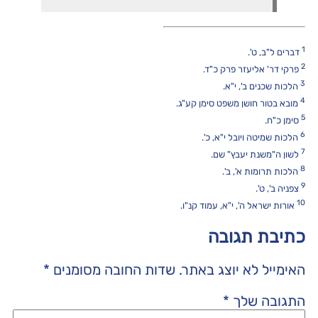
1
דברים ל"ב, ט'.
2
פרקי דר' אליעזר פרק כ"ד.
3
הלכות שכנים ב', י"א.
4
מובא בטור חושן משפט סימן קע"ג.
5
סימן כ"ח.
6
הלכות שמיטה ויובל י"א, כ'.
7
לשון ה"משנת יעבץ" שם.
8
הלכות תרומות א', ב'.
9
צפניה ב', ט'.
10
אורות ישראל ה', י"א, עמוד קנ"ו.
כתיבת תגובה
האימייל לא יוצג באתר.
שדות החובה מסומנים
*
התגובה שלך
*