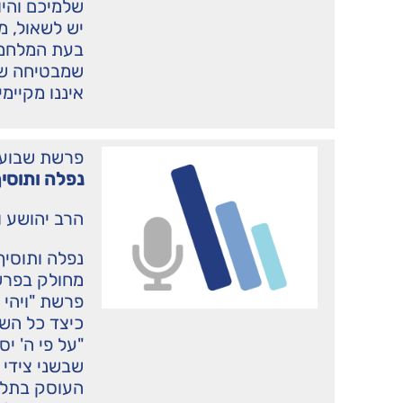
שלמיכם והיו
יש לשאול, מ
בעת המלחמה
שמבטיחה שבכך
איננו מקיימי
פרשת שבוע
נפלה ותוסיף
הרב יהושע ו
נפלה ותוסיף
מחולק בפרש
פרשת "ויהי
כיצד כל הש
"על פי ה' יס
שבשני צידי 
העוסק בתלונ