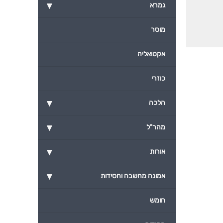
▾
גמרא
מוסר
אקטואליה
כוזרי
▾
הלכה
▾
מהר"ל
▾
אורות
▾
אמונה מחשבה וחסידות
חומש