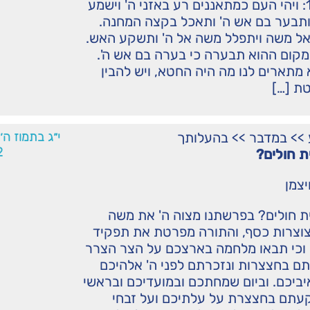
נפילה קשה1: ויהי העם כמתאננים רע באזני ה' וישמע
 ותבער בם אש ה' ותאכל בקצה המחנה.
אל משה ויתפלל משה אל ה' ותשקע האש.
מקום ההוא תבערה כי בערה בם אש ה'.
מתארים לנו מה היה החטא, ויש להבין
טת […]
>>
במדבר
>>
בהעלותך
י״ג בתמוז ה
2
ית חולים?
יצמן
ית חולים? בפרשתנו מצוה ה' את משה
צוצרות כסף, והתורה מפרטת את תפקיד
חצוצרות1: וכי תבאו מלחמה בארצכם על הצר הצרר
ם בחצצרות ונזכרתם לפני ה' אלהיכם
ביכם. וביום שמחתכם ובמועדיכם ובראשי
עתם בחצצרת על עלתיכם ועל זבחי