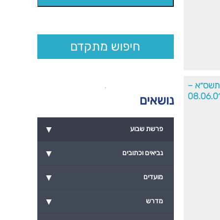
חיפוש מתקדם
׳תשס״א –
08.06.0
נושאים
▾
פרשת שבוע
▾
נביאים וכתובים
▾
מועדים
▾
מדרש