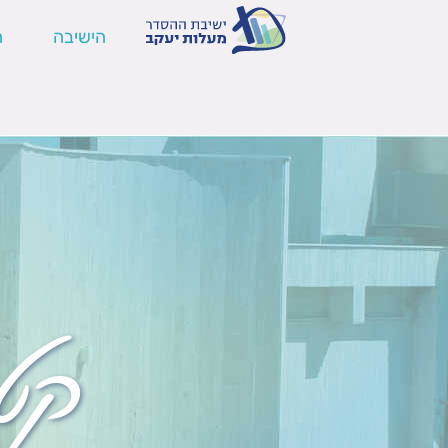
הישיבה
ה
קט