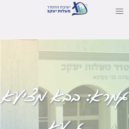
גמרא:
בבא מציעא
ג עא