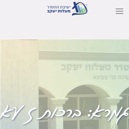
גמרא:
ברכות ז עא