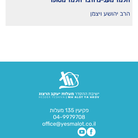
הלמד מעניינו ודבר הלמד מסופו
הרב יהושע ויצמן
פקיעין 135 מעלות
04-9979708
office@yesmalot.co.il