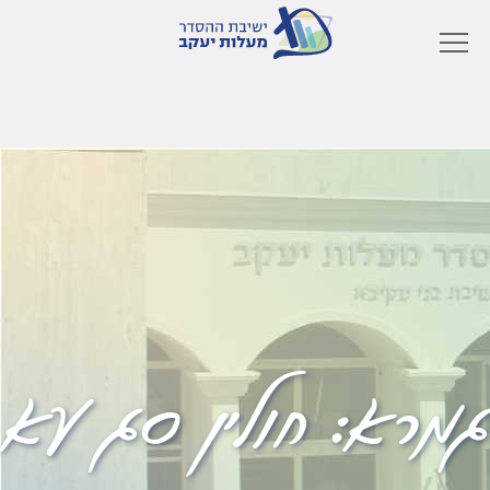
גמרא:
חולין סג עא