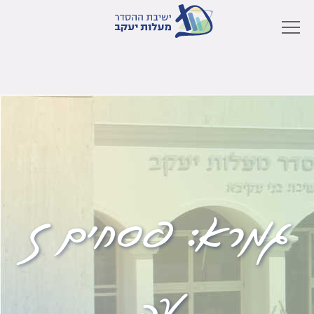
גמרא:
פסחים ז
עב