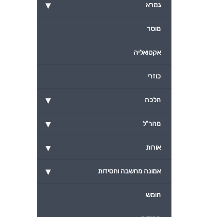
▾
גמרא
מוסר
אקטואליה
כוזרי
▾
הלכה
▾
מהר"ל
▾
אורות
▾
אמונה מחשבה וחסידות
חומש