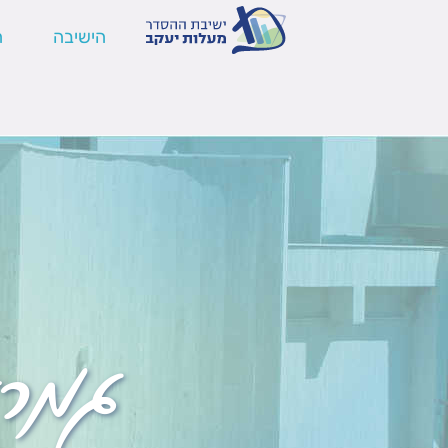
הישיבה
ה
גמר