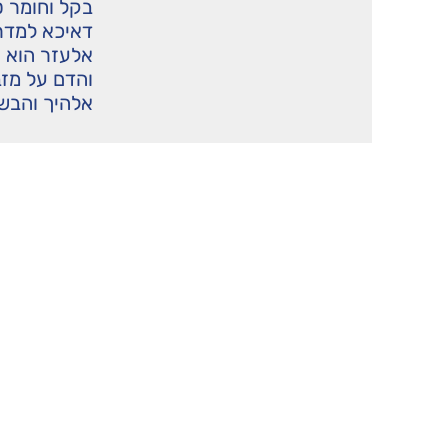
בקל וחומר ט
דאיכא למדרש
אלעזר הוא (
והדם על מזב
אלהיך והבשר