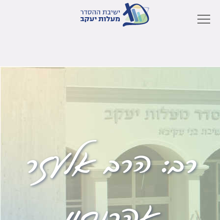
רב:
הרב אלעזר
אהרנסון