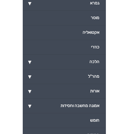
▾
גמרא
מוסר
אקטואליה
כוזרי
▾
הלכה
▾
מהר"ל
▾
אורות
▾
אמונה מחשבה וחסידות
חומש