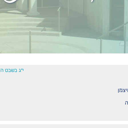
י״ג בשבט ה׳
יצמן
ה