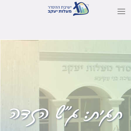
תגית:
ג"ש הזדה