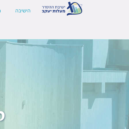
הישיבה
ה
ת