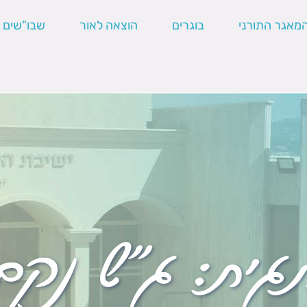
מאגר התורני
בוגרים
הוצאה לאור
שבו"שים
גית:
ג"ש נקם