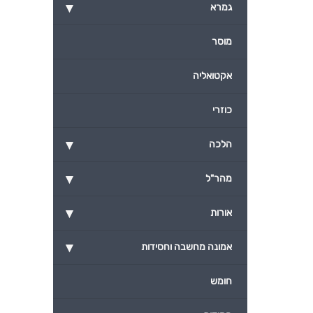
▾
גמרא
מוסר
אקטואליה
כוזרי
▾
הלכה
▾
מהר"ל
▾
אורות
▾
אמונה מחשבה וחסידות
חומש