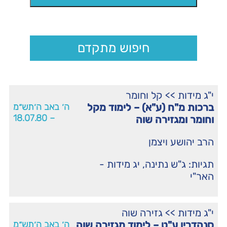
חיפוש מתקדם
י"ג מידות
>>
קל וחומר
ברכות מ"ח (ע"א) – לימוד מקל
ה׳ באב ה׳תש״מ
– 18.07.80
וחומר ומגזירה שוה
הרב יהושע ויצמן
תגיות:
ג"ש נתינה
,
יג מידות -
האר"י
י"ג מידות
>>
גזירה שוה
סנהדרין ע"ט – לימוד מגזירה שוה
ה׳ באב ה׳תש״מ