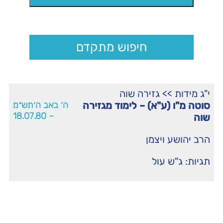
חיפוש מתקדם
י"ג מידות
>>
גזירה שוה
סוטה מ"ו (ע"א) – לימוד מגזירה
ה׳ באב ה׳תש״מ
– 18.07.80
שוה
הרב יהושע ויצמן
תגיות:
ג"ש עול