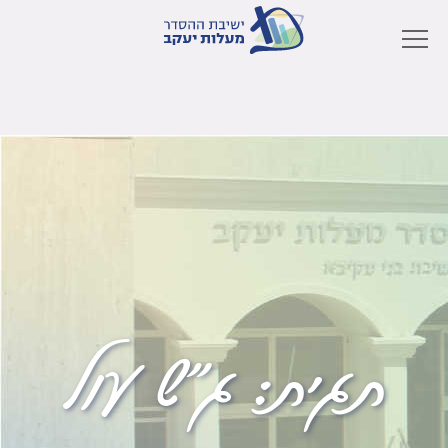
תגית:
ג"ש עול