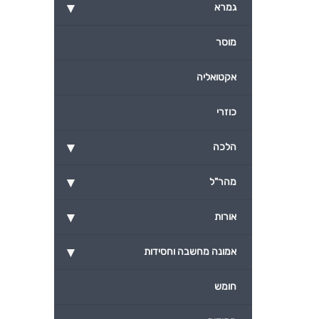
▾
גמרא
מוסר
אקטואליה
כוזרי
▾
הלכה
▾
מהר"ל
▾
אורות
▾
אמונה מחשבה וחסידות
חומש