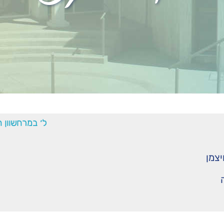
ל׳ במרחשוון 
יצמן