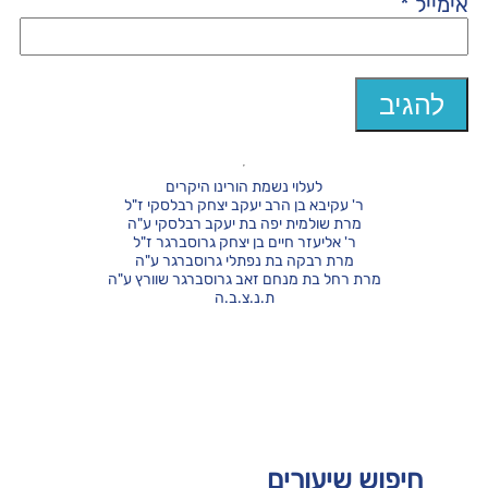
אימייל
*
לעלוי נשמת הורינו היקרים
ר' עקיבא בן הרב יעקב יצחק רבלסקי ז"ל
מרת שולמית יפה בת יעקב רבלסקי ע"ה
ר' אליעזר חיים בן יצחק גרוסברגר ז"ל
מרת רבקה בת נפתלי גרוסברגר ע"ה
מרת רחל בת מנחם זאב גרוסברגר שוורץ ע"ה
ת.נ.צ.ב.ה
חיפוש שיעורים