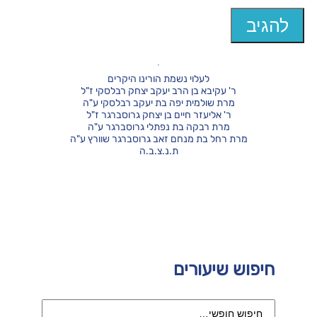
לעלוי נשמת הורינו היקרים
ר' עקיבא בן הרב יעקב יצחק רבלסקי ז"ל
מרת שולמית יפה בת יעקב רבלסקי ע"ה
ר' אליעזר חיים בן יצחק גרוסברגר ז"ל
מרת רבקה בת נפתלי גרוסברגר ע"ה
מרת רחל בת מנחם זאב גרוסברגר שוורץ ע"ה
ת.נ.צ.ב.ה
חיפוש שיעורים