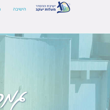
הישיבה
ה
גמר