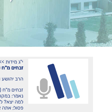
י"ג מידות
>>
זבחים מ"ח (
הרב יהושע ו
זבחים מ"ח (
נאמר: במקו
למה יצא? לק
פסול; אתה א