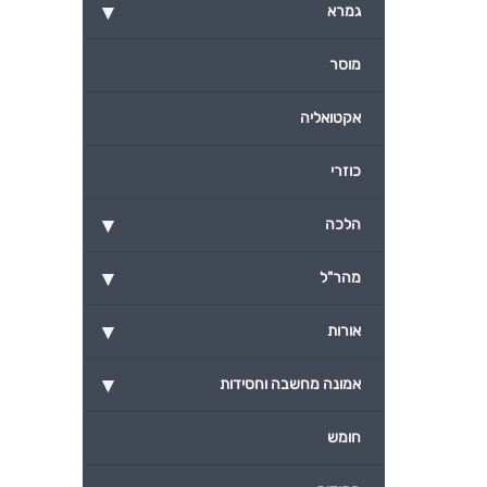
▾
גמרא
מוסר
אקטואליה
כוזרי
▾
הלכה
▾
מהר"ל
▾
אורות
▾
אמונה מחשבה וחסידות
חומש