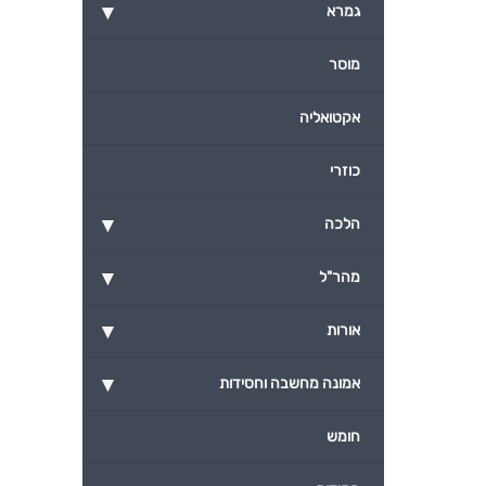
▾
גמרא
מוסר
אקטואליה
כוזרי
▾
הלכה
▾
מהר"ל
▾
אורות
▾
אמונה מחשבה וחסידות
חומש