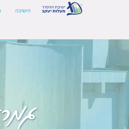
הישיבה
ה
גמר