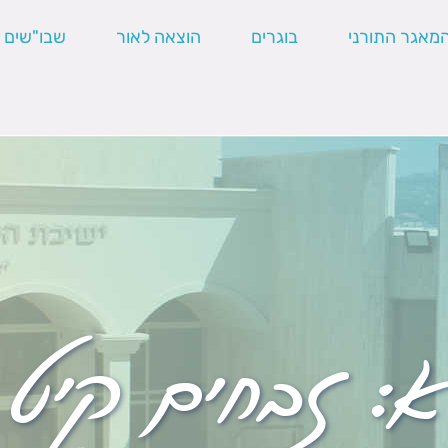
מאגר התורני
בוגרים
הוצאה לאור
שבו"שים
א:
זבחים קיט