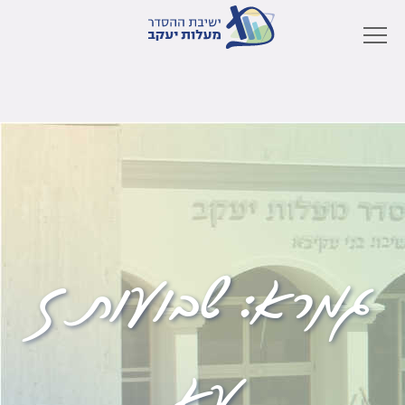
גמרא:
שבועות ז
עא