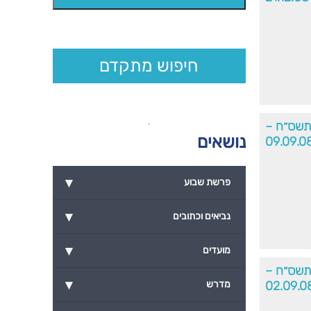
חיפוש מתקדם
תשס״ח –
נושאים
09.09.0
▾
פרשת שבוע
▾
נביאים וכתובים
▾
מועדים
׳תשס״ח –
▾
02.09.0
מדרש