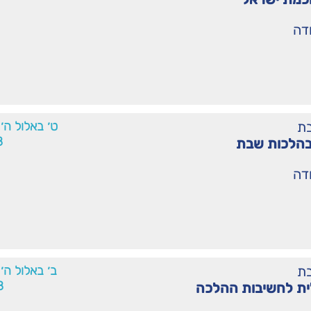
ודה
ת
ט׳ באלול ה׳
8
 בהלכות שבת
ודה
ת
ב׳ באלול ה
8
ית לחשיבות ההלכה