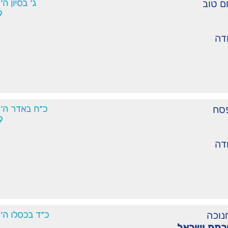
ום טוב
ג׳ בסיון ה
9
ודה
סח
כ״ח באדר ה׳
9
ודה
נוכה
כ״ד בכסלו ה׳
כמת ישראל