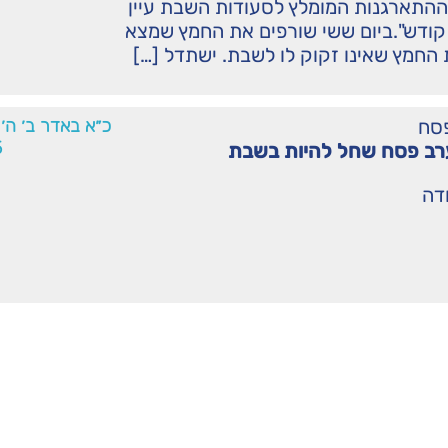
 ההתארגנות המומלץ לסעודות השבת עיין
קודש".ביום ששי שורפים את החמץ שמצא
החמץ שאינו זקוק לו לשבת. ישתדל […]
סח
כ״א באדר ב׳ ה׳
5
 ערב פסח שחל להיות בשבת
ודה