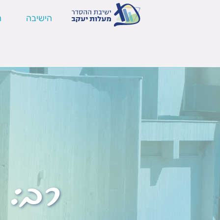
הישיבה
ה
רב: