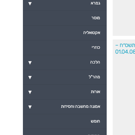
▾
גמרא
מוסר
אקטואליה
תשס״ח –
כוזרי
01.04.0
▾
הלכה
▾
מהר"ל
▾
אורות
▾
אמונה מחשבה וחסידות
חומש