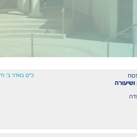
סח
כ״ט באדר ב׳ ה׳
ושיעורה
ודה