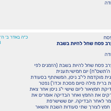
ודה
סח
כ״ה באדר ב׳ ה׳
8
 ערב פסח שחל להיות בשבת
ודה
ערב פסח שחל להיות בשבת (הזמנים לפי
'תשס"ח) יום חמישי:תענית
ית מוקדמת לי"ב ניסן, המשתתף בסעודת
 ברית מילה סיום מסכת וכדו') נפטר
קת חמץאור ליום שישי י"ג ניסן אחר צאת
דקים את החמץ ואחר הבדיקה אומרים את
מר לאחר הבדיקה. יום ששישרפת
חמץ לצורך שתי סעודות השבת והשאר