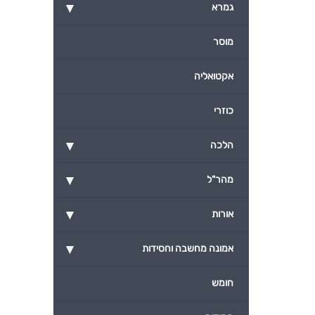
▾
גמרא
מוסר
אקטואליה
כוזרי
▾
הלכה
▾
מהר"ל
▾
אורות
▾
אמונה מחשבה וחסידות
חומש