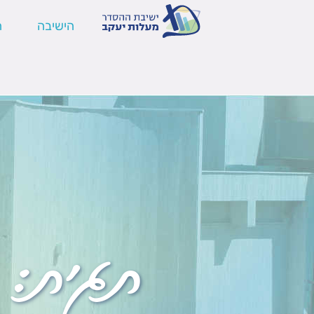
הישיבה
ה
תגית: