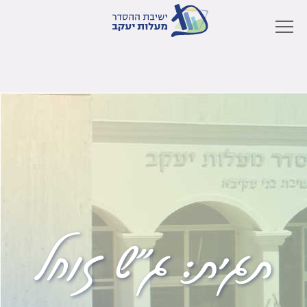
תגית:
ג"ש זוחל