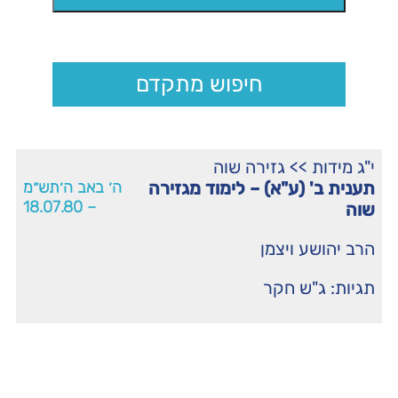
חיפוש מתקדם
י"ג מידות
>>
גזירה שוה
תענית ב' (ע"א) – לימוד מגזירה
ה׳ באב ה׳תש״מ
– 18.07.80
שוה
הרב יהושע ויצמן
תגיות:
ג"ש חקר