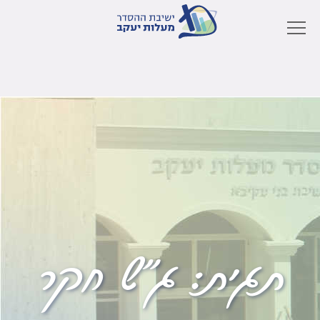
תגית:
ג"ש חקר