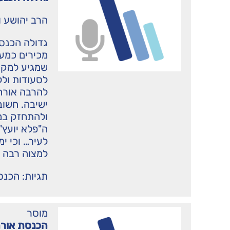
הרב יהושע ו
גדולה הכנסת
מכירים כמע
שמגיע למקום
לסעודות ולל
להרבה אורחי
ישיבה. חשוב
ולהתחזק במ
ה"פלא יועץ"
לעיר… וכי י
למצוה רבה י
תגיות:
הכנס
מוסר
הכנסת אורח