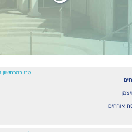
ט״ז במרחשוון 
ים
יצמן
ת אורחים