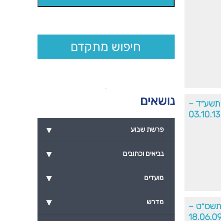
חיפוש מתקדם
נושאים
תשע״ד –
03.10.13
▾
פרשת שבוע
▾
נביאים וכתובים
▾
מועדים
▾
מדרש
׳תשס״ט –
18.06.0