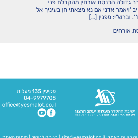
ב גדולה הכנסת אורחין מהקבלת פני
ב 'ויאמר אדני אם נא מצאתי חן בעיניך אל
'. וברש"י: מפנין […]
ת אורחים
פקיעין 135 מעלות
04-9979708
office@yesmalot.co.il
יה לצוות האתר:
site@yesmalot.co.il
|
כניסה לניהול
|
פיתוח האתר:
ח