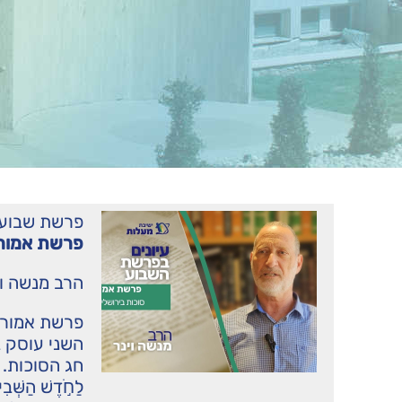
פרשת שבוע
פרשת אמור 
הרב מנשה וי
פרשת אמור 
השני עוסק ב
חג הסוכות. שמות
לַחֹ֣דֶשׁ הַשְּׁבִ