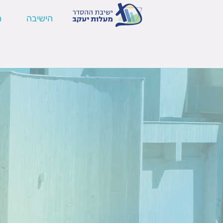
הישיבה
ה