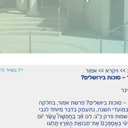
>>
ויקרא
>>
אמור
י״ז באייר ה
– סוכות בירושלים?
נר
– סוכות ביושלים? פרשת אמור, בחלקה
מועדי השנה, נתעסק בדבר מיוחד לגבי
 פרק כ"ג: לט אַ֡ךְ בַּֽחֲמִשָּׁה֩ עָשָׂ֨ר י֜וֹם
יעִ֗י בְּאָסְפְּכֶם֙ אֶת־תְּבוּאַ֣ת הָאָ֔רֶץ תָּחֹ֥גּוּ