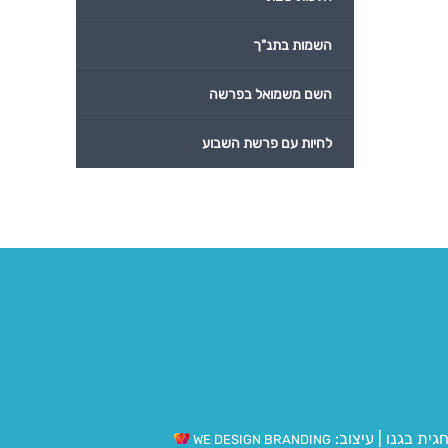
השמות בתנ"ך
השם משמואל בפרשה
לחיות עם פרשת השבוע
גית בגנו
|
עיצוב:
WE DESIGN BRANDING