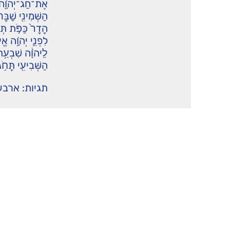
אֶת־חַג־יְהֹוָ֖ה שׁ
הַשְּׁמִינִ֖י שַׁבָּ
הָדָר֙ כַּפֹּ֣ת תְּ
לִפְנֵ֛י יְהֹוָ֥ה א
לַֽיהֹוָ֔ה שִׁבְעַ֥
הַשְּׁבִיעִ֖י תָּח֥
תגיות:
ארבע