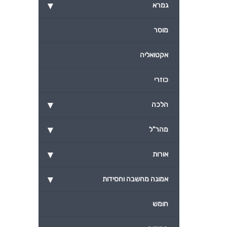
▾
גמרא
מוסר
אקטואליה
כוזרי
▾
הלכה
▾
מהר"ל
▾
אורות
▾
אמונה מחשבה וחסידות
חומש