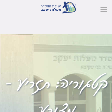
קטגוריה:
תזריע –
מצורע