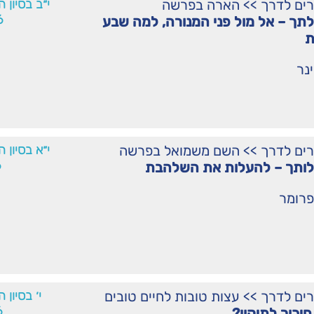
רים לדרך
>>
הארה בפרשה
י״ב בסיון 
6
ך – אל מול פני המנורה, למה שבע
ת
נר
רים לדרך
>>
השם משמואל בפרשה
י״א בסיון 
6
ותך – להעלות את השלהבת
פרומר
רים לדרך
>>
עצות טובות לחיים טובים
י׳ בסיון 
6
חיכוך לתיקון?