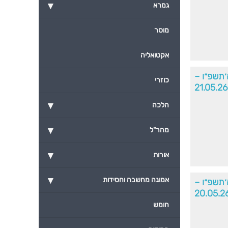
▾
גמרא
מוסר
אקטואליה
ה׳תשפ״ו –
כוזרי
21.05.26
▾
הלכה
▾
מהר"ל
▾
אורות
▾
אמונה מחשבה וחסידות
ה׳תשפ״ו –
20.05.2
חומש