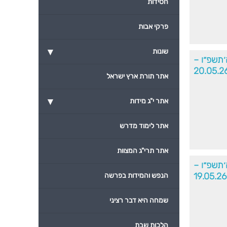
חסידות
פרקי אבות
▾
שונות
ה׳תשפ״ו –
20.05.2
אתר תורת ארץ ישראל
▾
אתר י"ג מידות
אתר לימוד מדרש
אתר תרי"ג המצוות
ה׳תשפ״ו –
19.05.26
הנפש והמידות בפרשה
שמחה היא דבר רציני
הלכות שבת