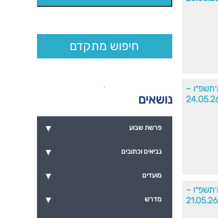
חיפוש מתקדם
ה׳תשפ״ו –
נושאים
24.05.2
▾
פרשת שבוע
▾
נביאים וכתובים
▾
מועדים
ה׳תשפ״ו –
▾
21.05.26
מדרש