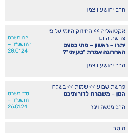
הרב יהושע ויצמן
אקטואליה
>>
החיזוק היומי על פי
פרשת היום
י״ח בשבט
ה׳תשפ״ד –
יתרו – ראשון – מתי בפעם
28.01.24
האחרונה אמרת "טעיתי"?
הרב יהושע ויצמן
פרשת שבוע
>>
שמות
>>
בשלח
המן – משמרת לדורותיכם
ט״ז בשבט
ה׳תשפ״ד –
הרב מנשה וינר
26.01.24
מוסר