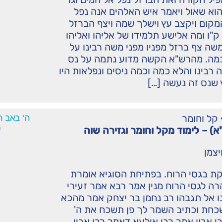
הוא שאול ויאמר איש האלהים אנה נפל
מקום ויקצב עץ וישלך שמה ויצף הברזל
ק"ו ומה אלישע תלמידו של אליהו ואליהו
שה צף ברזל מפניו מפני משה רבינו על
מה. מהרש"א הקשה מדוע נתמה על נס
בינו והלא כמה וכמה ניסים ונפלאות היו
 שנס זה נעשה […]
קל וחומר
ה׳ באב ה
0
א) – לימוד מקל וחומר וגזירה שוה
יצמן
קת בגסי הרוח. בפתיחת הסוגיא אומרת
ה לגסי הרוח מנין אמר רבא אמר זעירי
ו אל תגבהו רב נחמן בר יצחק אמר מהכא
שכחת וכתיב השמר לך פן תשכח את ה'
י אבין אמר רבי אילעא דאמר רבי אבין