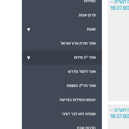
׳תש״מ –
חסידות
18.07.8
פרקי אבות
▾
שונות
אתר תורת ארץ ישראל
▾
אתר י"ג מידות
אתר לימוד מדרש
אתר תרי"ג המצוות
הנפש והמידות בפרשה
׳תש״מ –
שמחה היא דבר רציני
18.07.8
הלכות שבת