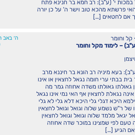
במכות י' (ע"ב): רב חמא בר חנינא פתח
י פרשתא מהכא טוב וישר ה' על כן יורה
 אם לחטאים […]
קל וחומר
ה׳ באב ה
0
(ע"ב) – לימוד מקל וחומר
יצמן
ע"ב): בעא מיניה רב הונא בר חיננא מרב
ית בבתי ערי חומה נגאל לחצאין או אינו
 גאולתו גאולתו משדה אחוזה גמר מה
ינה נגאלת לחצאין אף האי נמי אינו נגאל
למא היכא דגלי גלי היכא דלא גלי לא גלי
של ר"ש נשמע שלוה וגואל וגואל לחצאין
ל יגאל מלמד שלוה וגואל וגואל לחצאין
 טעם לפי שמצינו במוכר שדה אחוזה
ם הגיע […]