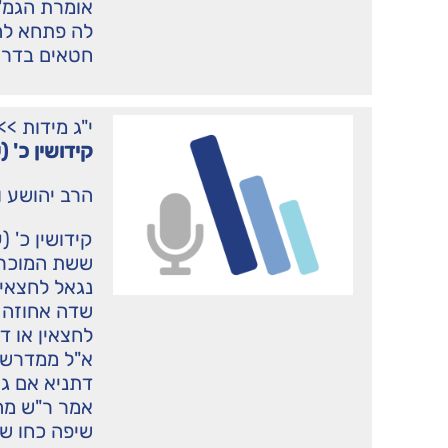
אומרת הגמ' 
לה פתחא להא
חטאים בדרך
י"ג מידות
>>
קידושין כ' 
הרב יהושע ו
קידושין כ' (
ששת המוכר ב
נגאל לחצאין
שדה אחוזה א
לחצאין או די
א"ל ממדרשו 
דתניא אם גא
אמר ר"ש מה
שיפה כחו שא