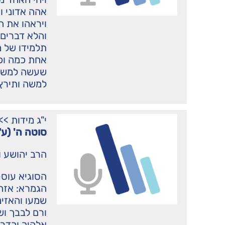
אהה אדוני ו
ויראהו את ה
והלא דברים 
תלמידו של מ
אחת כמה וכ
שעשה למשה ר
למשה ותירץ
י"ג מידות
>>
סוטה ה' (ע"
הרב יהושע ו
הסוגיא עוס
הגמרא: אזהר
שמעו והאזינ
ורם לבבך ו
אלהיך וכדרב