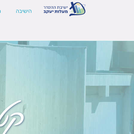
הישיבה
ה
קט