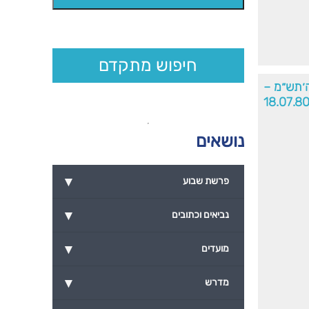
חיפוש מתקדם
׳תש״מ –
18.07.8
נושאים
▾
פרשת שבוע
▾
נביאים וכתובים
▾
מועדים
▾
מדרש