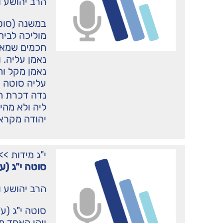
הרב יהושע ו
במשנה (סוטה
מוליכה לבית 
חכמים שמא י
נאמן עליה. 
נאמן מקל וח
עליה סוטה ש
נדה דכרת חמ
ליה ולא מהימ
יהודה מקראי
י"ג מידות
>>
סוטה י"ג (ע
הרב יהושע ו
סוטה י"ג (ע
ויהי האחד מ