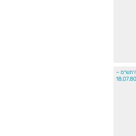
׳תש״מ –
18.07.8