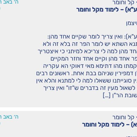
קל וחומר
ה׳ באב ה
0
ע"א) – לימוד מקל וחומר
יצמן
"א): ואין צריך לומר שקיים אחד מהן:
נא השתא יש לומר הפר זה בלא זה ולא
חד מהן למה לי צריכא למיתני כי איצטריך
פר אחד מהן וקיים אחד וחזר המקיים
קמתו מהו דתימא מאי דאוקי הא עקריה
דמפירין שניהם בבת אחת. ראשונים רבים
ן סוגייתנו ששאלו למה לי למתנא והלא אין
שאול מעין זה בדברים ש"זו" ואין צריך
שובת הר"ן […]
קל וחומר
ה׳ באב ה
0
א) – לימוד מקל וחומר