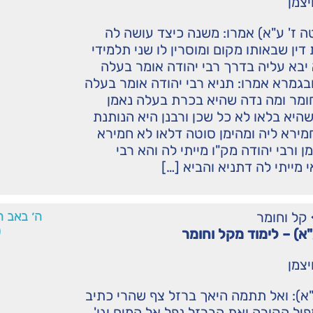
יצמן
 ז' ע"א) אמרו: משנה כיצד עושה לה
דין שבאותו מקום ומוסרין לו שני תלמידי
בא עליה בדרך רבי יהודה אומר בעלה
ובגמרא אמרו: תניא רבי יהודה אומר בעלה
ומר ומה נדה שהיא בכרת בעלה נאמן
היא בלאו לא כל שכן ורבנן היא הנותנת
ירא ליה ומהימן סוטה דלאו לא חמירא
ן ורבי יהודה מק"ו מייתי לה והא רבי
 מייתי לה דתניא והביא […]
קל וחומר
ה׳ באב ה
0
"א) – לימוד מקל וחומר
יצמן
"א): ואל תתמה היאך ברזל צף שהרי כתיב
פיל הקורה ואת הברזל נפל אל המים וגו'