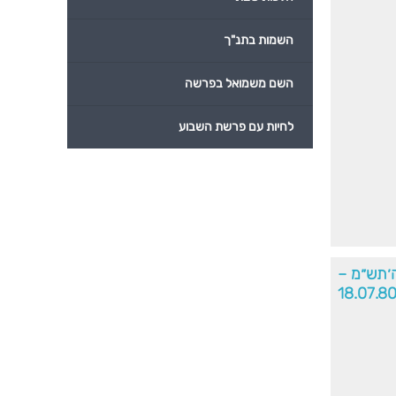
השמות בתנ"ך
השם משמואל בפרשה
לחיות עם פרשת השבוע
׳תש״מ –
18.07.8