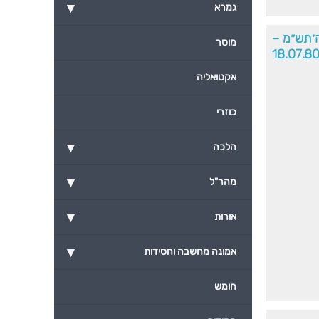
▾
גמרא
׳תש״מ –
מוסר
18.07.8
אקטואליה
כוזרי
▾
הלכה
▾
מהר"ל
▾
אורות
▾
אמונה מחשבה וחסידות
חומש