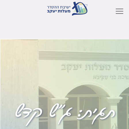
תגית:
ג"ש קדש