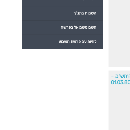
השמות בתנ"ך
השם משמואל בפרשה
לחיות עם פרשת השבוע
ה׳תש״מ –
01.03.8