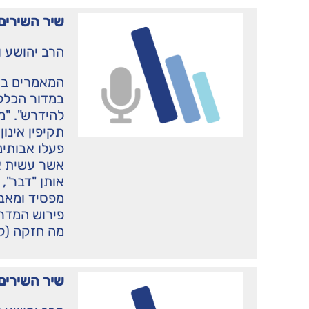
שיר השירים 
הרב יהושע ו
המאמרים בא
במדור הכללי
להידרש". "מ
תקיפין אינון
פעלו אבותינו
אשר עשית את
אותן "דבר",
מפסיד ומאבד
פירוש המדרש "
מה חזקה (לש
שיר השירים 