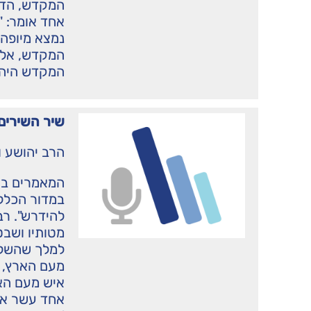
המקדש, הדא 
אחד אומר: 
נמצא מיופה 
המקדש, אלא 
המקדש היה ז
שיר השירים 
הרב יהושע ו
המאמרים בא
במדור הכללי
להידרש". רב
מטותיו ושבט
למלך שהשלום
מעם הארץ, ה
איש מעם האר
אחד עשר אנ