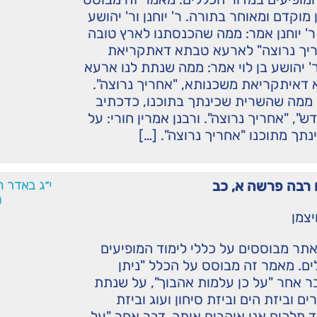
מוקדם ומאוחר בתורה. ר' יוחנן ור' יהושע
. ר' יוחנן אמר: ממה שהכנסתנו לארץ טובה
ריך נרוצה" לארעא טבתא דאתקריאת
' יהושע בן לוי אמר: ממה שנתת לנו ארעא
דאיתקריאת משכנותא, "אחריך נרוצה".
: ממה שהשרית שכינתך בתוכנו, כדכתיב
ש", "אחריך נרוצה". ורבנן אמרין חורי: על
ך מתוכנו "אחריך נרוצה". […]
 רבה פרשה א, כב
י״ג באדר 
0
יצמן
תר מבוססים על כללי לימוד המופיעים
ם. מאמר זה מבוסס על הכלל "ניתן
ר אחר "על כן עלמות אהבוך", על שנתת
ים וביזת הים וביזת סיחון ועוג וביזת
 מלכים אנו אוהבים אותך. דבר אחר "על