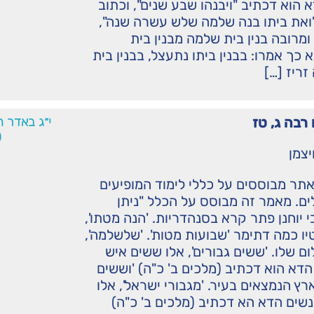
הוא דכתיב "ויבנהו שבע שנים", וכתוב
"ואת ביתו בנה שלמה שלש עשרה שנה",
ומרובה בנין בית שלמה מבנין בית
כך אמרו: בבנין ביתו נתעצל, בבנין בית
ריז […]
רבה ג, טז
י״ג באדר 
0
יצמן
תר מבוססים על כללי לימוד המופיעים
ם. מאמר זה מבוסס על הכלל "ניתן
י יוחנן פתר קרא בסנהדריות. 'הנה מטתו',
יו כמה דתימר 'שבועות מטות'. 'שלשלמה',
 שלו. 'ששים גבורים', אלו ששים איש
דא הוא דכתיב (מלכים ב' כ"ה) 'וששים
ץ הנמצאים בעיר. 'מגבורי ישראל', אלו
שים הדא הא דכתיב (מלכים ב' כ"ה)