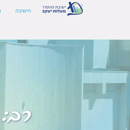
הישיבה
ה
רב: