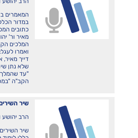
הרב יהושע ו
המאמרים בא
במדור הכלל
כתובים המכח
מאיר ור' יה
המלכים הקב"
ואמרו לעגל:
דייך מאיר, 
שלא נתן שיר
"עד שהמלך 
הקב"ה "במסב
שיר השירים 
הרב יהושע ו
שיר השירים
כללי לימוד 