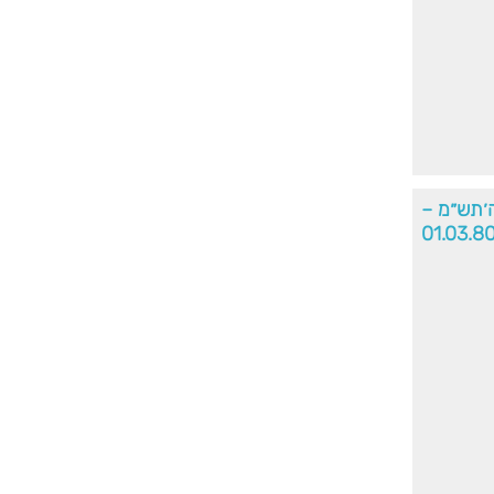
ה׳תש״מ –
01.03.8