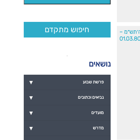
חיפוש מתקדם
ה׳תש״מ –
01.03.8
נושאים
▾
פרשת שבוע
▾
נביאים וכתובים
▾
מועדים
▾
מדרש