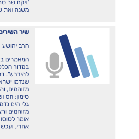
'ויקח שר טב
משנה ואת של
שיר השירים 
הרב יהושע ו
המאמרים בא
במדור הכללי
להידרש". דבר
שנדמו ישראל
מזוהמים, וה
סימון: חס ו
גלי הים נדמ
מזוהמים ורצ
אומר לסוסו:
אחרי, ועכשי