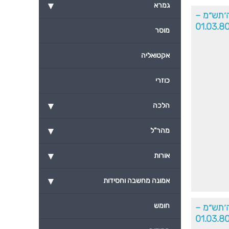
▾
גמרא
ה׳תש״מ –
01.03.8
מוסר
אקטואליה
כוזרי
▾
הלכה
▾
מהר"ל
▾
אורות
▾
אמונה מחשבה וחסידות
חומש
ה׳תש״מ –
01.03.8