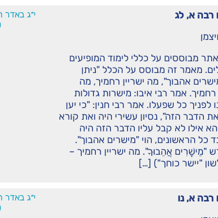
רבה א, לג
י״ג באדר 
0
יצמן
תר מבוססים על כללי לימוד המופיעים
ם. מאמר זה מבוסס על הכלל "ניתן
ישרים אהבוך", מה ישריין רחמיך, מה
 רחמיך. אמר רבי איבו: מישרות גדולות
 לפניך כל שפעלו. אמר רבי חנין: "כי יען
 הדבר הזה", נסיון עשירי היה ואת קורא
 הא אילו לא קבל עליו הדבר הזה היה
 כל הראשונים, הוי "מישרים אהבוך".
מֵישָׁרִים אֲהֵבוּךָ". מה ישריין רחמיך –
ון "יישר כוחך") […]
רבה א, נו
י״ג באדר 
0