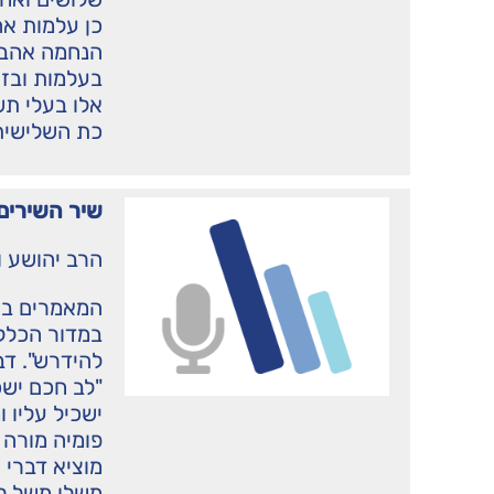
כן עלמות אה
הנחמה אהבוך
בעלמות ובזר
אלו בעלי תש
כת השלישית,
שיר השירים 
הרב יהושע ו
המאמרים בא
במדור הכללי
להידרש". דב
"לב חכם ישכ
ישכיל עליו ו
פומיה מורה ע
מוציא דברי 
משלו משל ל