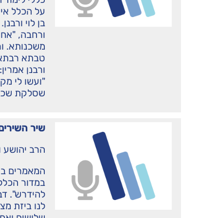
על הכלל אין 
בן לוי ורבנן
ורחבה, "אח
משכנותא. ור
טבתא רבתא 
ורבנן אמרין
"ועשו לי מקד
שסלקת שכינת
שיר השירים
הרב יהושע ו
המאמרים בא
במדור הכללי
להידרש". דב
לנו ביזת מצר
שלושים ואחד