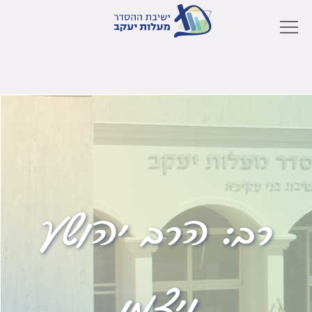
רב:
הרב יהושע
ויצמן